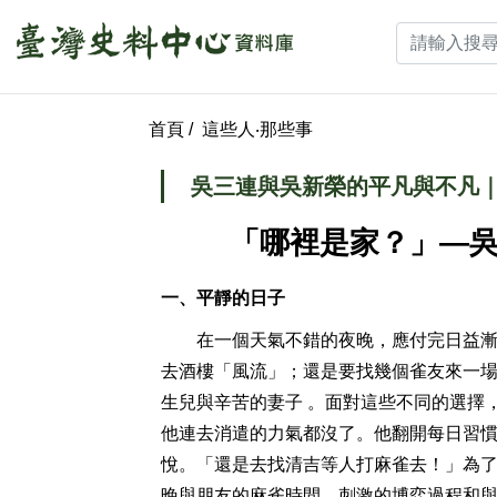
首頁
/
這些人‧那些事
吳三連與吳新榮的平凡與不凡｜
「哪裡是家？」—
一、平靜的日子
在一個天氣不錯的夜晚，應付完日益漸多
去酒樓「風流」；還是要找幾個雀友來一場
生兒與辛苦的妻子 。面對這些不同的選擇
他連去消遣的力氣都沒了。他翻開每日習
悅。「還是去找清吉等人打麻雀去！」為
晚與朋友的麻雀時間，刺激的博弈過程和